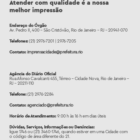
Atender com qualidade é a nossa
melhor impressão
Endereço do Órgão
Av. Pedro II, 400 – São Cristóvão
, Rio de Janeiro – RJ – 20941-070
Telefones:
(21) 2976-7201 | 2976-7205
Contato:
imprensacidade@prefeitura.rio
Agência do Diário Oficial
Rua Afonso Cavalcanti 455, Térreo – Cidade Nova
, Rio de Janeiro –
RJ – 20211-110
Telefone:
(21) 2976-2284
Contato:
agenciado@prefeitura.rio
Horário de Atendimento:
9:00 h às 16 h em dias úteis
Dúvidas, Serviços, Informações ou Denúncias:
ligue 1746 ou (21) 3460-1746, quando estiver em uma Cidade com
o código de área diferente do 21.