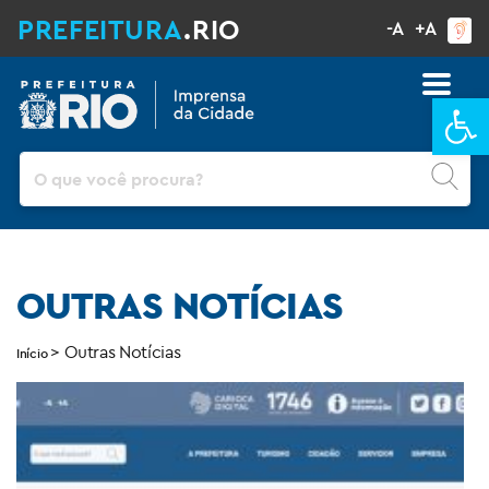
PREFEITURA
.RIO
-A
+A
Ba
Pesquisar
OUTRAS NOTÍCIAS
>
Outras Notícias
Início