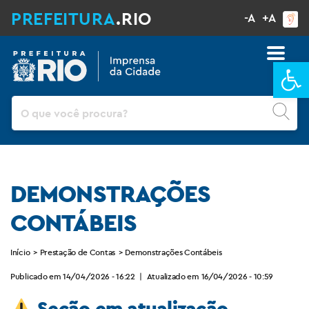
PREFEITURA
.RIO
-A
+A
Ba
Pesquisar
DEMONSTRAÇÕES
CONTÁBEIS
Início
>
Prestação de Contas
>
Demonstrações Contábeis
Publicado em 14/04/2026 - 16:22
|
Atualizado em 16/04/2026 - 10:59
Seção em atualização.