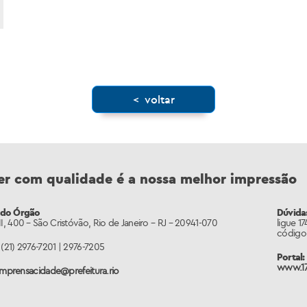
< voltar
er com qualidade é a nossa melhor impressão
 do Órgão
Dúvidas
II, 400 – São Cristóvão
, Rio de Janeiro – RJ – 20941-070
ligue 1
código 
(21) 2976-7201 | 2976-7205
Portal:
www.17
imprensacidade@prefeitura.rio